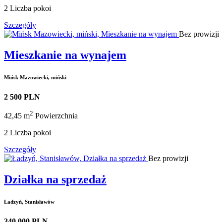
2
Liczba pokoi
Szczegóły
Bez prowizji
Mieszkanie na wynajem
Mińsk Mazowiecki, miński
2 500 PLN
2
42,45 m
Powierzchnia
2
Liczba pokoi
Szczegóły
Bez prowizji
Działka na sprzedaż
Ładzyń, Stanisławów
340 000 PLN