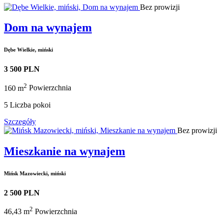
Bez prowizji
Dom na wynajem
Dębe Wielkie, miński
3 500 PLN
2
160 m
Powierzchnia
5
Liczba pokoi
Szczegóły
Bez prowizji
Mieszkanie na wynajem
Mińsk Mazowiecki, miński
2 500 PLN
2
46,43 m
Powierzchnia