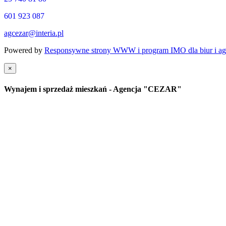
601 923 087
agcezar@interia.pl
Powered by
Responsywne strony WWW i program IMO dla biur i age
×
Wynajem i sprzedaż mieszkań - Agencja "CEZAR"