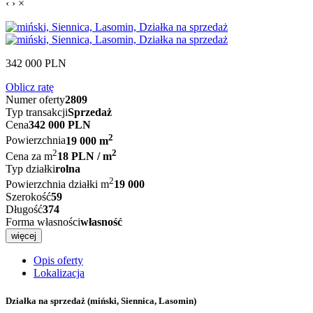
‹
›
×
342 000
PLN
Oblicz ratę
Numer oferty
2809
Typ transakcji
Sprzedaż
Cena
342 000 PLN
2
Powierzchnia
19 000 m
2
2
Cena za m
18 PLN / m
Typ działki
rolna
2
Powierzchnia działki m
19 000
Szerokość
59
Długość
374
Forma własności
własność
więcej
Opis oferty
Lokalizacja
Działka na sprzedaż
(miński, Siennica, Lasomin)